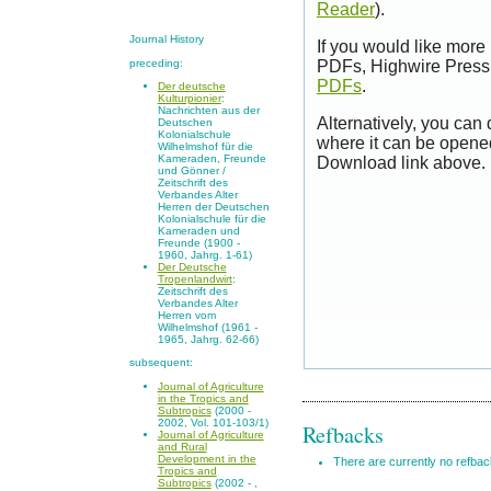
Reader
).
Journal History
If you would like more
preceding:
PDFs, Highwire Press 
PDFs
.
Der deutsche
Kulturpionier
:
Nachrichten aus der
Alternatively, you can
Deutschen
Kolonialschule
where it can be opene
Wilhelmshof für die
Kameraden, Freunde
Download link above.
und Gönner /
Zeitschrift des
Verbandes Alter
Herren der Deutschen
Kolonialschule für die
Kameraden und
Freunde (1900 -
1960, Jahrg. 1-61)
Der Deutsche
Tropenlandwirt
:
Zeitschrift des
Verbandes Alter
Herren vom
Wilhelmshof (1961 -
1965, Jahrg. 62-66)
subsequent:
Journal of Agriculture
in the Tropics and
Subtropics
(2000 -
2002, Vol. 101-103/1)
Refbacks
Journal of Agriculture
and Rural
Development in the
There are currently no refbac
Tropics and
Subtropics
(2002 - ,