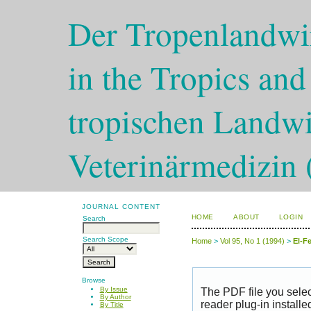
Der Tropenlandwir
in the Tropics and
tropischen Landwi
Veterinärmedizin 
JOURNAL CONTENT
HOME
ABOUT
LOGIN
Search
Search Scope
Home
>
Vol 95, No 1 (1994)
>
El-Fe
Browse
By Issue
The PDF file you sele
By Author
reader plug-in installe
By Title