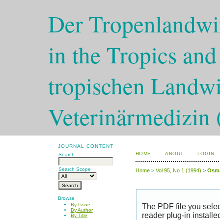
Der Tropenlandwir
in the Tropics and
tropischen Landwi
Veterinärmedizin 
JOURNAL CONTENT
HOME
ABOUT
LOGIN
Search
Search Scope
Home
>
Vol 95, No 1 (1994)
>
Osm
Browse
By Issue
The PDF file you sele
By Author
reader plug-in installe
By Title