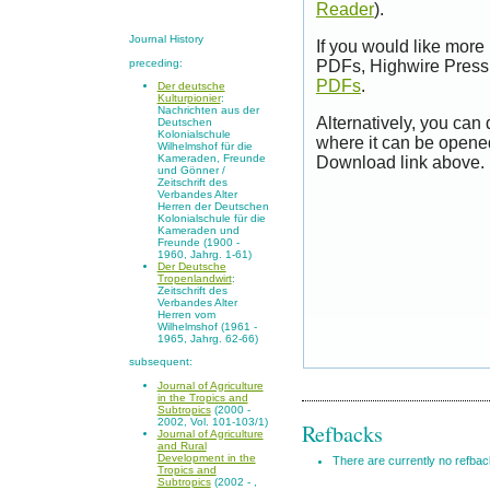
Reader
).
Journal History
If you would like more
preceding:
PDFs, Highwire Press 
PDFs
.
Der deutsche
Kulturpionier
:
Nachrichten aus der
Alternatively, you can
Deutschen
Kolonialschule
where it can be opene
Wilhelmshof für die
Kameraden, Freunde
Download link above.
und Gönner /
Zeitschrift des
Verbandes Alter
Herren der Deutschen
Kolonialschule für die
Kameraden und
Freunde (1900 -
1960, Jahrg. 1-61)
Der Deutsche
Tropenlandwirt
:
Zeitschrift des
Verbandes Alter
Herren vom
Wilhelmshof (1961 -
1965, Jahrg. 62-66)
subsequent:
Journal of Agriculture
in the Tropics and
Subtropics
(2000 -
2002, Vol. 101-103/1)
Refbacks
Journal of Agriculture
and Rural
Development in the
There are currently no refbac
Tropics and
Subtropics
(2002 - ,