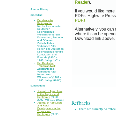
Reader
).
Journal History
If you would like more
preceding:
PDFs, Highwire Press 
PDFs
.
Der deutsche
Kulturpionier
:
Nachrichten aus der
Alternatively, you can
Deutschen
Kolonialschule
where it can be opene
Wilhelmshof für die
Kameraden, Freunde
Download link above.
und Gönner /
Zeitschrift des
Verbandes Alter
Herren der Deutschen
Kolonialschule für die
Kameraden und
Freunde (1900 -
1960, Jahrg. 1-61)
Der Deutsche
Tropenlandwirt
:
Zeitschrift des
Verbandes Alter
Herren vom
Wilhelmshof (1961 -
1965, Jahrg. 62-66)
subsequent:
Journal of Agriculture
in the Tropics and
Subtropics
(2000 -
2002, Vol. 101-103/1)
Refbacks
Journal of Agriculture
and Rural
Development in the
There are currently no refbac
Tropics and
Subtropics
(2002 - ,