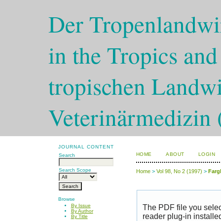
Der Tropenlandwir
in the Tropics and
tropischen Landwi
Veterinärmedizin 
JOURNAL CONTENT
HOME
ABOUT
LOGIN
Search
Search Scope
Home
>
Vol 98, No 2 (1997)
>
Farg
Browse
By Issue
The PDF file you sele
By Author
reader plug-in installe
By Title