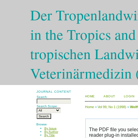
Der Tropenlandwir
in the Tropics and
tropischen Landwi
Veterinärmedizin 
JOURNAL CONTENT
HOME
ABOUT
LOGIN
Search
Search Scope
Home
>
Vol 99, No 1 (1998)
>
Wolf
Browse
By Issue
The PDF file you sele
By Author
reader plug-in installe
By Title