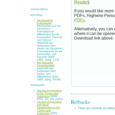
Reader
).
Journal History
If you would like more
preceding:
PDFs, Highwire Press 
PDFs
.
Der deutsche
Kulturpionier
:
Nachrichten aus der
Alternatively, you can
Deutschen
Kolonialschule
where it can be opene
Wilhelmshof für die
Kameraden, Freunde
Download link above.
und Gönner /
Zeitschrift des
Verbandes Alter
Herren der Deutschen
Kolonialschule für die
Kameraden und
Freunde (1900 -
1960, Jahrg. 1-61)
Der Deutsche
Tropenlandwirt
:
Zeitschrift des
Verbandes Alter
Herren vom
Wilhelmshof (1961 -
1965, Jahrg. 62-66)
subsequent:
Journal of Agriculture
in the Tropics and
Subtropics
(2000 -
2002, Vol. 101-103/1)
Refbacks
Journal of Agriculture
and Rural
Development in the
There are currently no refbac
Tropics and
Subtropics
(2002 - ,