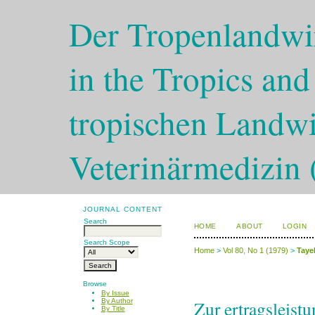
Der Tropenlandwir
in the Tropics and
tropischen Landwi
Veterinärmedizin 
JOURNAL CONTENT
Search
HOME
ABOUT
LOGIN
Search Scope
Home
>
Vol 80, No 1 (1979)
>
Taye
Browse
By Issue
Zur ertragsleistu
By Author
By Title