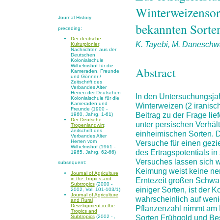
Winterweizensort
Journal History
bekannten Sorte
preceding:
Der deutsche
K. Tayebi, M. Daneschw
Kulturpionier
:
Nachrichten aus der
Deutschen
Kolonialschule
Wilhelmshof für die
Abstract
Kameraden, Freunde
und Gönner /
Zeitschrift des
Verbandes Alter
Herren der Deutschen
In den Untersuchungsja
Kolonialschule für die
Kameraden und
Winterweizen (2 iranisc
Freunde (1900 -
Beitrag zu der Frage lie
1960, Jahrg. 1-61)
Der Deutsche
unter persischen Verhäl
Tropenlandwirt
:
Zeitschrift des
einheimischen Sorten. 
Verbandes Alter
Versuche für einen gez
Herren vom
Wilhelmshof (1961 -
des Ertragspotentials i
1965, Jahrg. 62-66)
Versuches lassen sich 
subsequent:
Keimung weist keine nen
Journal of Agriculture
in the Tropics and
Erntezeit großen Schwan
Subtropics
(2000 -
einiger Sorten, ist der K
2002, Vol. 101-103/1)
Journal of Agriculture
wahrscheinlich auf wen
and Rural
Development in the
Pflanzenzahl nimmt am E
Tropics and
Sorten Frühgold und Bes
Subtropics
(2002 - ,