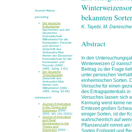
Winterweizensort
Journal History
bekannten Sorte
preceding:
Der deutsche
K. Tayebi, M. Daneschw
Kulturpionier
:
Nachrichten aus der
Deutschen
Kolonialschule
Wilhelmshof für die
Abstract
Kameraden, Freunde
und Gönner /
Zeitschrift des
Verbandes Alter
Herren der Deutschen
In den Untersuchungsja
Kolonialschule für die
Kameraden und
Winterweizen (2 iranisc
Freunde (1900 -
Beitrag zu der Frage lie
1960, Jahrg. 1-61)
Der Deutsche
unter persischen Verhäl
Tropenlandwirt
:
Zeitschrift des
einheimischen Sorten. 
Verbandes Alter
Versuche für einen gez
Herren vom
Wilhelmshof (1961 -
des Ertragspotentials i
1965, Jahrg. 62-66)
Versuches lassen sich 
subsequent:
Keimung weist keine nen
Journal of Agriculture
in the Tropics and
Erntezeit großen Schwan
Subtropics
(2000 -
einiger Sorten, ist der K
2002, Vol. 101-103/1)
Journal of Agriculture
wahrscheinlich auf wen
and Rural
Development in the
Pflanzenzahl nimmt am E
Tropics and
Sorten Frühgold und Bes
Subtropics
(2002 - ,