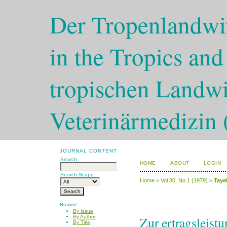
Der Tropenlandwir
in the Tropics and
tropischen Landwi
Veterinärmedizin 
JOURNAL CONTENT
Search
HOME
ABOUT
LOGIN
Search Scope
Home
>
Vol 80, No 1 (1979)
>
Taye
Browse
By Issue
Zur ertragsleistu
By Author
By Title