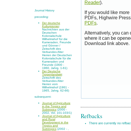
Reader
).
Journal History
If you would like more
preceding:
PDFs, Highwire Press 
PDFs
.
Der deutsche
Kulturpionier
:
Nachrichten aus der
Alternatively, you can
Deutschen
Kolonialschule
where it can be opene
Wilhelmshof für die
Kameraden, Freunde
Download link above.
und Gönner /
Zeitschrift des
Verbandes Alter
Herren der Deutschen
Kolonialschule für die
Kameraden und
Freunde (1900 -
1960, Jahrg. 1-61)
Der Deutsche
Tropenlandwirt
:
Zeitschrift des
Verbandes Alter
Herren vom
Wilhelmshof (1961 -
1965, Jahrg. 62-66)
subsequent:
Journal of Agriculture
in the Tropics and
Subtropics
(2000 -
2002, Vol. 101-103/1)
Refbacks
Journal of Agriculture
and Rural
Development in the
There are currently no refbac
Tropics and
Subtropics
(2002 - ,