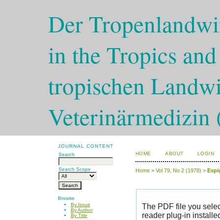
Der Tropenlandwir
in the Tropics and
tropischen Landwi
Veterinärmedizin 
JOURNAL CONTENT
HOME
ABOUT
LOGIN
Search
Search Scope
Home
>
Vol 79, No 2 (1978)
>
Espi
Browse
By Issue
The PDF file you sele
By Author
reader plug-in installe
By Title