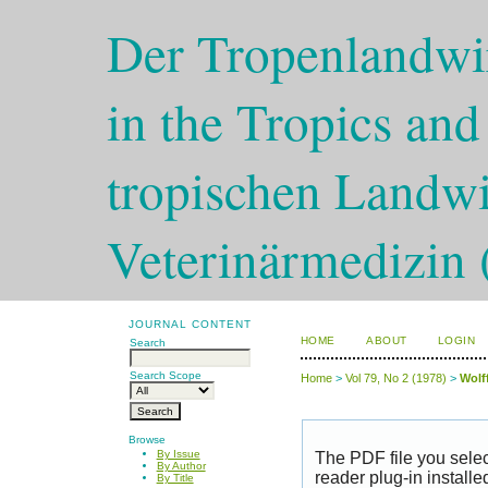
Der Tropenlandwir
in the Tropics and
tropischen Landwi
Veterinärmedizin 
JOURNAL CONTENT
HOME
ABOUT
LOGIN
Search
Search Scope
Home
>
Vol 79, No 2 (1978)
>
Wolf
Browse
By Issue
The PDF file you sele
By Author
reader plug-in installe
By Title