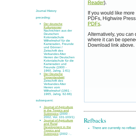
Reader
).
Journal History
If you would like more
preceding:
PDFs, Highwire Press 
PDFs
.
Der deutsche
Kulturpionier
:
Nachrichten aus der
Alternatively, you can
Deutschen
Kolonialschule
where it can be opene
Wilhelmshof für die
Kameraden, Freunde
Download link above.
und Gönner /
Zeitschrift des
Verbandes Alter
Herren der Deutschen
Kolonialschule für die
Kameraden und
Freunde (1900 -
1960, Jahrg. 1-61)
Der Deutsche
Tropenlandwirt
:
Zeitschrift des
Verbandes Alter
Herren vom
Wilhelmshof (1961 -
1965, Jahrg. 62-66)
subsequent:
Journal of Agriculture
in the Tropics and
Subtropics
(2000 -
2002, Vol. 101-103/1)
Refbacks
Journal of Agriculture
and Rural
Development in the
There are currently no refbac
Tropics and
Subtropics
(2002 - ,