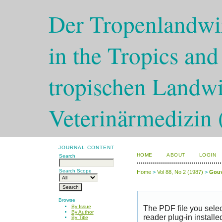
Der Tropenlandwir
in the Tropics and
tropischen Landwi
Veterinärmedizin 
JOURNAL CONTENT
HOME
ABOUT
LOGIN
Search
Search Scope
Home
>
Vol 88, No 2 (1987)
>
Gouv
Browse
By Issue
The PDF file you sele
By Author
reader plug-in installe
By Title