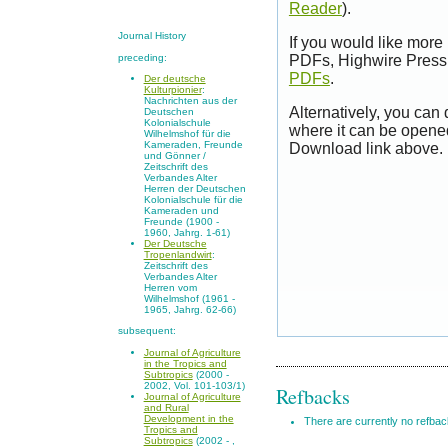
Reader
).
Journal History
If you would like more
preceding:
PDFs, Highwire Press 
PDFs
.
Der deutsche
Kulturpionier
:
Nachrichten aus der
Alternatively, you can
Deutschen
Kolonialschule
where it can be opene
Wilhelmshof für die
Kameraden, Freunde
Download link above.
und Gönner /
Zeitschrift des
Verbandes Alter
Herren der Deutschen
Kolonialschule für die
Kameraden und
Freunde (1900 -
1960, Jahrg. 1-61)
Der Deutsche
Tropenlandwirt
:
Zeitschrift des
Verbandes Alter
Herren vom
Wilhelmshof (1961 -
1965, Jahrg. 62-66)
subsequent:
Journal of Agriculture
in the Tropics and
Subtropics
(2000 -
2002, Vol. 101-103/1)
Refbacks
Journal of Agriculture
and Rural
Development in the
There are currently no refbac
Tropics and
Subtropics
(2002 - ,