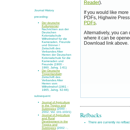
Reader
).
Journal History
If you would like more
preceding:
PDFs, Highwire Press 
PDFs
.
Der deutsche
Kulturpionier
:
Nachrichten aus der
Alternatively, you can
Deutschen
Kolonialschule
where it can be opene
Wilhelmshof für die
Kameraden, Freunde
Download link above.
und Gönner /
Zeitschrift des
Verbandes Alter
Herren der Deutschen
Kolonialschule für die
Kameraden und
Freunde (1900 -
1960, Jahrg. 1-61)
Der Deutsche
Tropenlandwirt
:
Zeitschrift des
Verbandes Alter
Herren vom
Wilhelmshof (1961 -
1965, Jahrg. 62-66)
subsequent:
Journal of Agriculture
in the Tropics and
Subtropics
(2000 -
2002, Vol. 101-103/1)
Refbacks
Journal of Agriculture
and Rural
Development in the
There are currently no refbac
Tropics and
Subtropics
(2002 - ,