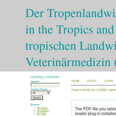
Der Tropenlandwir
in the Tropics and
tropischen Landwi
Veterinärmedizin 
JOURNAL CONTENT
HOME
ABOUT
LOGIN
Search
Search Scope
Home
>
Vol 89, No 2 (1988)
>
von 
Browse
By Issue
The PDF file you sele
By Author
reader plug-in installe
By Title