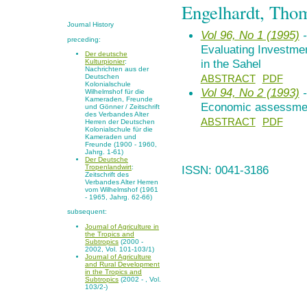
Engelhardt, Tho
Journal History
Vol 96, No 1 (1995)
-
preceding:
Evaluating Investme
Der deutsche
in the Sahel
Kulturpionier
:
Nachrichten aus der
Deutschen
ABSTRACT
PDF
Kolonialschule
Vol 94, No 2 (1993)
-
Wilhelmshof für die
Kameraden, Freunde
Economic assessment
und Gönner / Zeitschrift
des Verbandes Alter
ABSTRACT
PDF
Herren der Deutschen
Kolonialschule für die
Kameraden und
Freunde (1900 - 1960,
Jahrg. 1-61)
Der Deutsche
Tropenlandwirt
:
ISSN: 0041-3186
Zeitschrift des
Verbandes Alter Herren
vom Wilhelmshof (1961
- 1965, Jahrg. 62-66)
subsequent:
Journal of Agriculture in
the Tropics and
Subtropics
(2000 -
2002, Vol. 101-103/1)
Journal of Agriculture
and Rural Development
in the Tropics and
Subtropics
(2002 - , Vol.
103/2-)