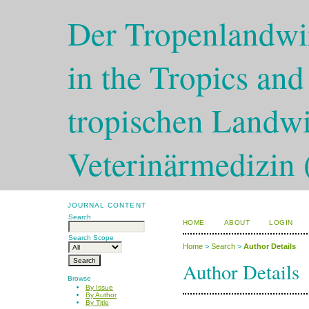
Der Tropenlandwir
in the Tropics and
tropischen Landwi
Veterinärmedizin 
JOURNAL CONTENT
Search
HOME
ABOUT
LOGIN
Search Scope
Home
>
Search
>
Author Details
Author Details
Browse
By Issue
By Author
By Title