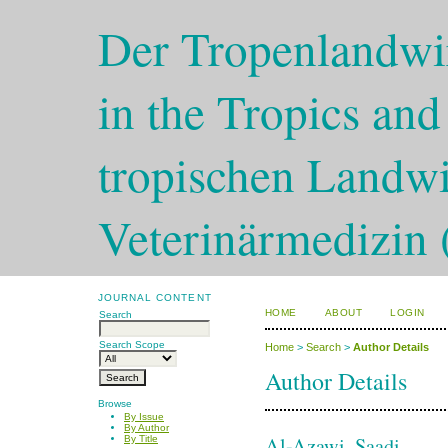
Der Tropenlandwir
in the Tropics and
tropischen Landwi
Veterinärmedizin 
JOURNAL CONTENT
HOME
ABOUT
LOGIN
Search
Search Scope
Home
>
Search
>
Author Details
Author Details
Browse
By Issue
By Author
Al-Azawi, Saadi
By Title