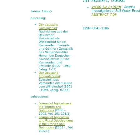
Vol 80, No 2 (1979)
- Articles
Investigation of Soil-Water Erosi
Journal History
ABSTRACT
PDF
preceding:
Der deutsche
Kulturpionier
:
ISSN: 0041-3186
Nachrichten aus der
Deutschen
Kolonialschule
Wilhelmshof für die
Kameraden, Freunde
und Gönner / Zeitschrift
des Verbandes Alter
Herren der Deutschen
Kolonialschule für die
Kameraden und
Freunde (1900 - 1960,
Jahrg. 1-61)
Der Deutsche
Tropenlandwirt
:
Zeitschrift des
Verbandes Alter Herren
vom Wilhelmshof (1961
- 1965, Jahrg. 62-66)
subsequent:
Journal of Agriculture in
the Tropics and
Subtropics
(2000 -
2002, Vol. 101-103/1)
Journal of Agriculture
and Rural Development
in the Tropics and
Subtropics
(2002 - , Vol.
103/2-)