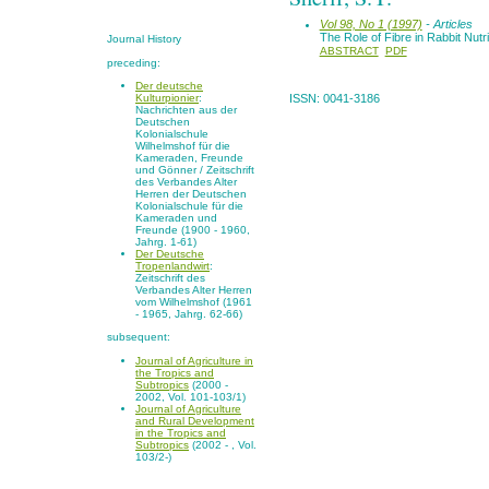
Vol 98, No 1 (1997)
- Articles
The Role of Fibre in Rabbit Nutri
Journal History
ABSTRACT
PDF
preceding:
Der deutsche
Kulturpionier
:
ISSN: 0041-3186
Nachrichten aus der
Deutschen
Kolonialschule
Wilhelmshof für die
Kameraden, Freunde
und Gönner / Zeitschrift
des Verbandes Alter
Herren der Deutschen
Kolonialschule für die
Kameraden und
Freunde (1900 - 1960,
Jahrg. 1-61)
Der Deutsche
Tropenlandwirt
:
Zeitschrift des
Verbandes Alter Herren
vom Wilhelmshof (1961
- 1965, Jahrg. 62-66)
subsequent:
Journal of Agriculture in
the Tropics and
Subtropics
(2000 -
2002, Vol. 101-103/1)
Journal of Agriculture
and Rural Development
in the Tropics and
Subtropics
(2002 - , Vol.
103/2-)