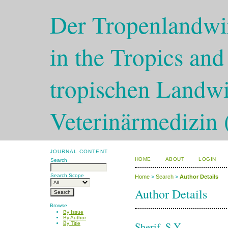
Der Tropenlandwir
in the Tropics and
tropischen Landwi
Veterinärmedizin 
JOURNAL CONTENT
HOME
ABOUT
LOGIN
Search
Search Scope
Home
>
Search
>
Author Details
Author Details
Browse
By Issue
By Author
Sherif, S.Y.
By Title