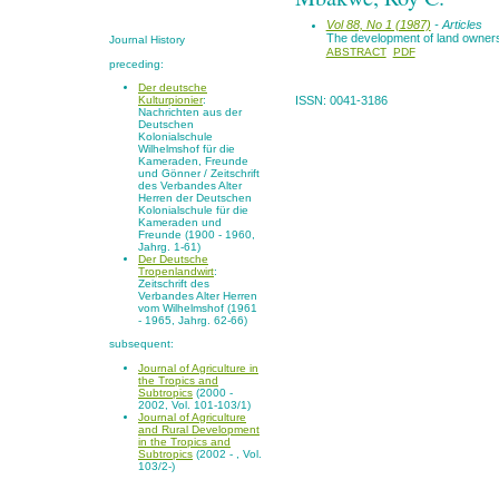
Vol 88, No 1 (1987)
- Articles
The development of land ownersh
Journal History
ABSTRACT
PDF
preceding:
Der deutsche
Kulturpionier
:
ISSN: 0041-3186
Nachrichten aus der
Deutschen
Kolonialschule
Wilhelmshof für die
Kameraden, Freunde
und Gönner / Zeitschrift
des Verbandes Alter
Herren der Deutschen
Kolonialschule für die
Kameraden und
Freunde (1900 - 1960,
Jahrg. 1-61)
Der Deutsche
Tropenlandwirt
:
Zeitschrift des
Verbandes Alter Herren
vom Wilhelmshof (1961
- 1965, Jahrg. 62-66)
subsequent:
Journal of Agriculture in
the Tropics and
Subtropics
(2000 -
2002, Vol. 101-103/1)
Journal of Agriculture
and Rural Development
in the Tropics and
Subtropics
(2002 - , Vol.
103/2-)