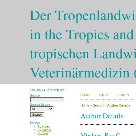
Der Tropenlandwir
in the Tropics and
tropischen Landwi
Veterinärmedizin 
JOURNAL CONTENT
HOME
ABOUT
LOGIN
Search
Search Scope
Home
>
Search
>
Author Details
Author Details
Browse
By Issue
By Author
Mbakwe, Roy C.
By Title