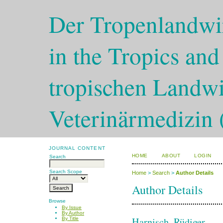
Der Tropenlandwir
in the Tropics and
tropischen Landwi
Veterinärmedizin 
JOURNAL CONTENT
HOME
ABOUT
LOGIN
Search
Search Scope
Home
>
Search
>
Author Details
Author Details
Browse
By Issue
By Author
Harnisch, Rüdiger
By Title