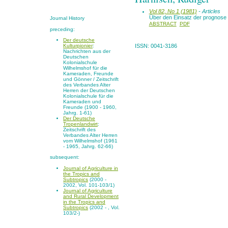
Vol 82, No 1 (1981)
- Articles
Über den Einsatz der prognose
Journal History
ABSTRACT
PDF
preceding:
Der deutsche
Kulturpionier
:
ISSN: 0041-3186
Nachrichten aus der
Deutschen
Kolonialschule
Wilhelmshof für die
Kameraden, Freunde
und Gönner / Zeitschrift
des Verbandes Alter
Herren der Deutschen
Kolonialschule für die
Kameraden und
Freunde (1900 - 1960,
Jahrg. 1-61)
Der Deutsche
Tropenlandwirt
:
Zeitschrift des
Verbandes Alter Herren
vom Wilhelmshof (1961
- 1965, Jahrg. 62-66)
subsequent:
Journal of Agriculture in
the Tropics and
Subtropics
(2000 -
2002, Vol. 101-103/1)
Journal of Agriculture
and Rural Development
in the Tropics and
Subtropics
(2002 - , Vol.
103/2-)