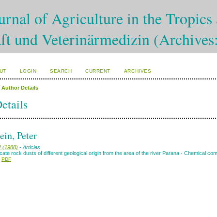
rnal of Agriculture in the Tropics 
ft und Veterinärmedizin (Archives
UT
LOGIN
SEARCH
CURRENT
ARCHIVES
>
Author Details
etails
ein, Peter
2 (1988)
- Articles
licate rock dusts of different geological origin from the area of the river Parana - Chemical co
PDF