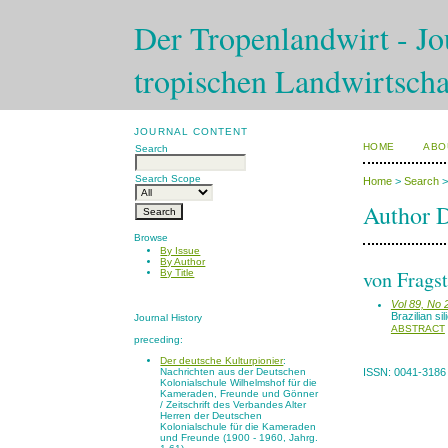
Der Tropenlandwirt - Jou
tropischen Landwirtscha
JOURNAL CONTENT
HOME
ABO
Search
Search Scope
Home
>
Search
Author D
Browse
By Issue
By Author
von Fragst
By Title
Vol 89, No 
Brazilian si
Journal History
ABSTRACT
preceding:
Der deutsche Kulturpionier
:
Nachrichten aus der Deutschen
ISSN: 0041-3186
Kolonialschule Wilhelmshof für die
Kameraden, Freunde und Gönner
/ Zeitschrift des Verbandes Alter
Herren der Deutschen
Kolonialschule für die Kameraden
und Freunde (1900 - 1960, Jahrg.