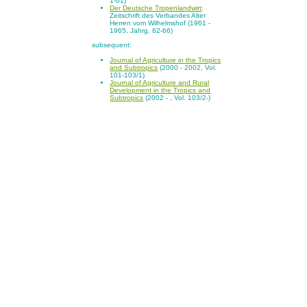
1-61)
Der Deutsche Tropenlandwirt
:
Zeitschrift des Verbandes Alter
Herren vom Wilhelmshof (1961 -
1965, Jahrg. 62-66)
subsequent:
Journal of Agriculture in the Tropics
and Subtropics
(2000 - 2002, Vol.
101-103/1)
Journal of Agriculture and Rural
Development in the Tropics and
Subtropics
(2002 - , Vol. 103/2-)