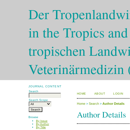
Der Tropenlandwir
in the Tropics and
tropischen Landwi
Veterinärmedizin 
JOURNAL CONTENT
Search
HOME
ABOUT
LOGIN
Search Scope
Home
>
Search
>
Author Details
Author Details
Browse
By Issue
By Author
By Title