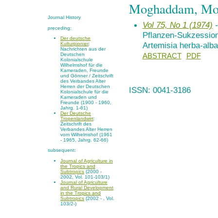
Moghaddam, Mo
Journal History
Vol 75, No 1 (1974)
-
preceding:
Pflanzen-Sukzession
Der deutsche
Artemisia herba-alba
Kulturpionier
:
Nachrichten aus der
Deutschen
ABSTRACT
PDF
Kolonialschule
Wilhelmshof für die
Kameraden, Freunde
und Gönner / Zeitschrift
des Verbandes Alter
Herren der Deutschen
ISSN: 0041-3186
Kolonialschule für die
Kameraden und
Freunde (1900 - 1960,
Jahrg. 1-61)
Der Deutsche
Tropenlandwirt
:
Zeitschrift des
Verbandes Alter Herren
vom Wilhelmshof (1961
- 1965, Jahrg. 62-66)
subsequent:
Journal of Agriculture in
the Tropics and
Subtropics
(2000 -
2002, Vol. 101-103/1)
Journal of Agriculture
and Rural Development
in the Tropics and
Subtropics
(2002 - , Vol.
103/2-)