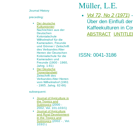
Müller, L.E.
Journal History
Vol 72, No 2 (1971)
-
preceding:
Über den Einfluß der
Der deutsche
Kaffeekulturen in Co
Kulturpionier
:
Nachrichten aus der
Deutschen
ABSTRACT
UNTITLE
Kolonialschule
Wilhelmshof für die
Kameraden, Freunde
und Gönner / Zeitschrift
des Verbandes Alter
Herren der Deutschen
ISSN: 0041-3186
Kolonialschule für die
Kameraden und
Freunde (1900 - 1960,
Jahrg. 1-61)
Der Deutsche
Tropenlandwirt
:
Zeitschrift des
Verbandes Alter Herren
vom Wilhelmshof (1961
- 1965, Jahrg. 62-66)
subsequent:
Journal of Agriculture in
the Tropics and
Subtropics
(2000 -
2002, Vol. 101-103/1)
Journal of Agriculture
and Rural Development
in the Tropics and
Subtropics
(2002 - , Vol.
103/2-)