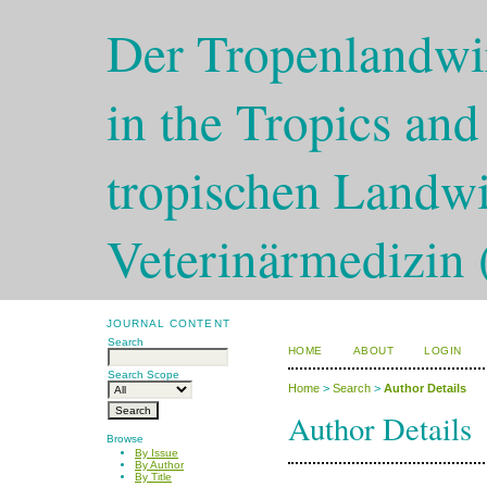
Der Tropenlandwir
in the Tropics and
tropischen Landwi
Veterinärmedizin 
JOURNAL CONTENT
Search
HOME
ABOUT
LOGIN
Search Scope
Home
>
Search
>
Author Details
Author Details
Browse
By Issue
By Author
By Title