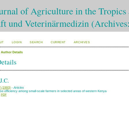
rnal of Agriculture in the Tropics 
ft und Veterinärmedizin (Archives
UT
LOGIN
SEARCH
CURRENT
ARCHIVES
>
Author Details
etails
J.C.
2 (1993)
- Articles
e efficiency among small-scale farmers in selected areas of western Kenya
PDF