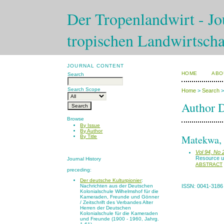
Der Tropenlandwirt - Jou
tropischen Landwirtscha
JOURNAL CONTENT
HOME
ABO
Search
Search Scope
Home
>
Search
Author D
Browse
By Issue
By Author
Matekwa, 
By Title
Vol 94, No 
Resource us
Journal History
ABSTRACT
preceding:
Der deutsche Kulturpionier
:
Nachrichten aus der Deutschen
ISSN: 0041-3186
Kolonialschule Wilhelmshof für die
Kameraden, Freunde und Gönner
/ Zeitschrift des Verbandes Alter
Herren der Deutschen
Kolonialschule für die Kameraden
und Freunde (1900 - 1960, Jahrg.