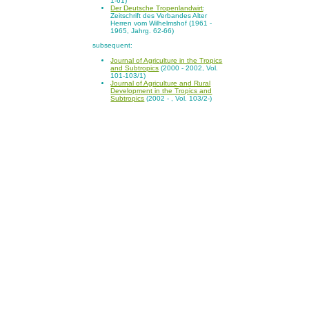
1-61)
Der Deutsche Tropenlandwirt
:
Zeitschrift des Verbandes Alter
Herren vom Wilhelmshof (1961 -
1965, Jahrg. 62-66)
subsequent:
Journal of Agriculture in the Tropics
and Subtropics
(2000 - 2002, Vol.
101-103/1)
Journal of Agriculture and Rural
Development in the Tropics and
Subtropics
(2002 - , Vol. 103/2-)