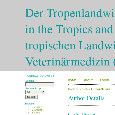
Der Tropenlandwir
in the Tropics and
tropischen Landwi
Veterinärmedizin 
JOURNAL CONTENT
HOME
ABOUT
LOGIN
Search
Search Scope
Home
>
Search
>
Author Details
Author Details
Browse
By Issue
By Author
Carls, Jürgen
By Title