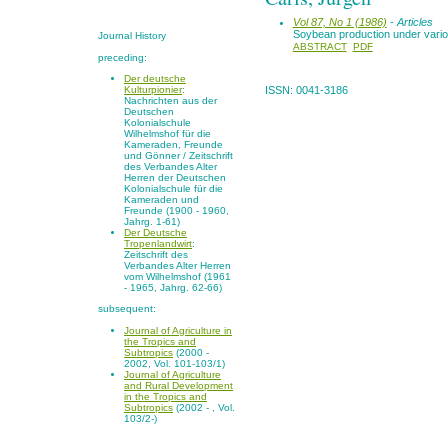
Vol 87, No 1 (1986)
- Articles
Soybean production under various
Journal History
ABSTRACT
PDF
preceding:
Der deutsche
Kulturpionier
:
ISSN: 0041-3186
Nachrichten aus der
Deutschen
Kolonialschule
Wilhelmshof für die
Kameraden, Freunde
und Gönner / Zeitschrift
des Verbandes Alter
Herren der Deutschen
Kolonialschule für die
Kameraden und
Freunde (1900 - 1960,
Jahrg. 1-61)
Der Deutsche
Tropenlandwirt
:
Zeitschrift des
Verbandes Alter Herren
vom Wilhelmshof (1961
- 1965, Jahrg. 62-66)
subsequent:
Journal of Agriculture in
the Tropics and
Subtropics
(2000 -
2002, Vol. 101-103/1)
Journal of Agriculture
and Rural Development
in the Tropics and
Subtropics
(2002 - , Vol.
103/2-)