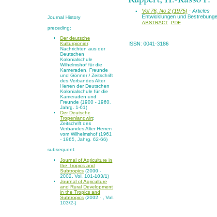
Vol 76, No 2 (1975)
- Articles
Entwicklungen und Bestrebungen
Journal History
ABSTRACT
PDF
preceding:
Der deutsche
Kulturpionier
:
ISSN: 0041-3186
Nachrichten aus der
Deutschen
Kolonialschule
Wilhelmshof für die
Kameraden, Freunde
und Gönner / Zeitschrift
des Verbandes Alter
Herren der Deutschen
Kolonialschule für die
Kameraden und
Freunde (1900 - 1960,
Jahrg. 1-61)
Der Deutsche
Tropenlandwirt
:
Zeitschrift des
Verbandes Alter Herren
vom Wilhelmshof (1961
- 1965, Jahrg. 62-66)
subsequent:
Journal of Agriculture in
the Tropics and
Subtropics
(2000 -
2002, Vol. 101-103/1)
Journal of Agriculture
and Rural Development
in the Tropics and
Subtropics
(2002 - , Vol.
103/2-)