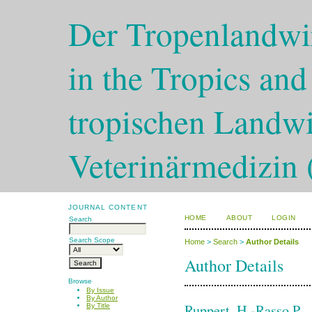
Der Tropenlandwir
in the Tropics and
tropischen Landwi
Veterinärmedizin 
JOURNAL CONTENT
HOME
ABOUT
LOGIN
Search
Search Scope
Home
>
Search
>
Author Details
Author Details
Browse
By Issue
By Author
Ruppert, H.-Rasso P.
By Title