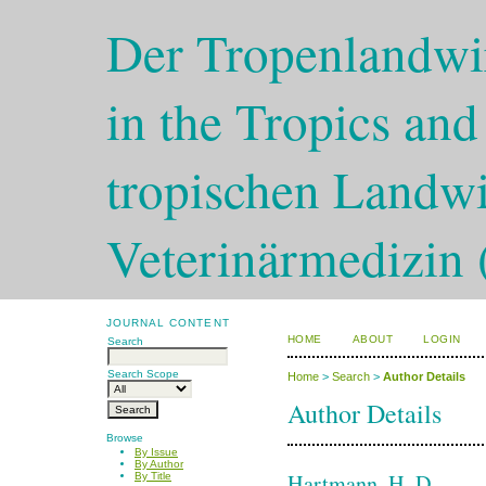
Der Tropenlandwir
in the Tropics and
tropischen Landwi
Veterinärmedizin 
JOURNAL CONTENT
HOME
ABOUT
LOGIN
Search
Search Scope
Home
>
Search
>
Author Details
Author Details
Browse
By Issue
By Author
Hartmann, H. D.
By Title