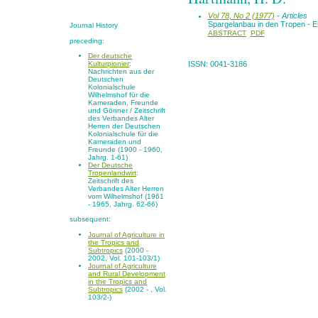
Vol 78, No 2 (1977)
- Articles
Spargelanbau in den Tropen - 
Journal History
ABSTRACT
PDF
preceding:
Der deutsche
Kulturpionier
:
ISSN: 0041-3186
Nachrichten aus der
Deutschen
Kolonialschule
Wilhelmshof für die
Kameraden, Freunde
und Gönner / Zeitschrift
des Verbandes Alter
Herren der Deutschen
Kolonialschule für die
Kameraden und
Freunde (1900 - 1960,
Jahrg. 1-61)
Der Deutsche
Tropenlandwirt
:
Zeitschrift des
Verbandes Alter Herren
vom Wilhelmshof (1961
- 1965, Jahrg. 62-66)
subsequent:
Journal of Agriculture in
the Tropics and
Subtropics
(2000 -
2002, Vol. 101-103/1)
Journal of Agriculture
and Rural Development
in the Tropics and
Subtropics
(2002 - , Vol.
103/2-)