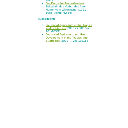
1-61)
Der Deutsche Tropenlandwirt
:
Zeitschrift des Verbandes Alter
Herren vom Wilhelmshof (1961 -
1965, Jahrg. 62-66)
subsequent:
Journal of Agriculture in the Tropics
and Subtropics
(2000 - 2002, Vol.
101-103/1)
Journal of Agriculture and Rural
Development in the Tropics and
Subtropics
(2002 - , Vol. 103/2-)