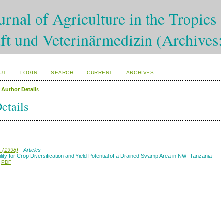
rnal of Agriculture in the Tropics 
ft und Veterinärmedizin (Archives
UT
LOGIN
SEARCH
CURRENT
ARCHIVES
>
Author Details
etails
.
1 (1998)
- Articles
ility for Crop Diversification and Yield Potential of a Drained Swamp Area in NW -Tanzania
PDF