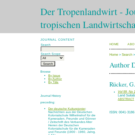
Der Tropenlandwirt - Jou
tropischen Landwirtscha
JOURNAL CONTENT
HOME
ABO
Search
Search Scope
Home
>
Search
Author D
Browse
By Issue
By Author
Rücker, G
By Title
Vol 99, No 
Land Suitab
Journal History
ABSTRACT
preceding:
Der deutsche Kulturpionier
:
Nachrichten aus der Deutschen
ISSN: 0041-3186
Kolonialschule Wilhelmshof für die
Kameraden, Freunde und Gönner
/ Zeitschrift des Verbandes Alter
Herren der Deutschen
Kolonialschule für die Kameraden
und Freunde (1900 - 1960, Jahrg.