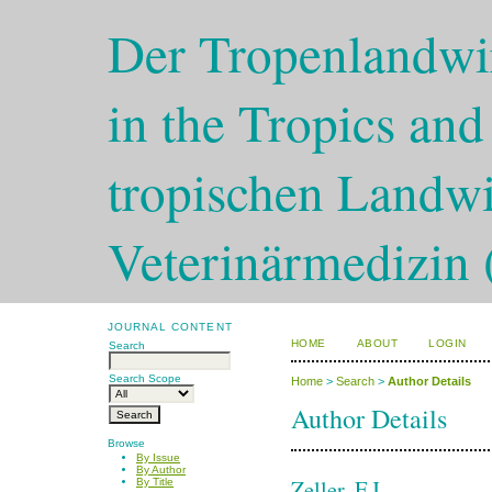
Der Tropenlandwir
in the Tropics and
tropischen Landwi
Veterinärmedizin 
JOURNAL CONTENT
HOME
ABOUT
LOGIN
Search
Search Scope
Home
>
Search
>
Author Details
Author Details
Browse
By Issue
By Author
Zeller, F.J.
By Title