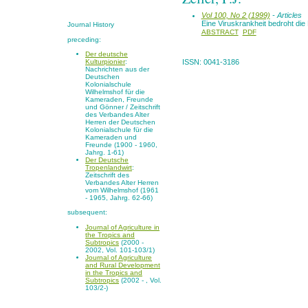
Vol 100, No 2 (1999)
- Articles
Eine Viruskrankheit bedroht di
Journal History
ABSTRACT
PDF
preceding:
Der deutsche
Kulturpionier
:
ISSN: 0041-3186
Nachrichten aus der
Deutschen
Kolonialschule
Wilhelmshof für die
Kameraden, Freunde
und Gönner / Zeitschrift
des Verbandes Alter
Herren der Deutschen
Kolonialschule für die
Kameraden und
Freunde (1900 - 1960,
Jahrg. 1-61)
Der Deutsche
Tropenlandwirt
:
Zeitschrift des
Verbandes Alter Herren
vom Wilhelmshof (1961
- 1965, Jahrg. 62-66)
subsequent:
Journal of Agriculture in
the Tropics and
Subtropics
(2000 -
2002, Vol. 101-103/1)
Journal of Agriculture
and Rural Development
in the Tropics and
Subtropics
(2002 - , Vol.
103/2-)