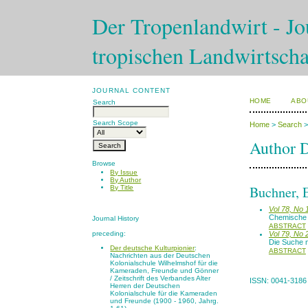
Der Tropenlandwirt - Jou
tropischen Landwirtscha
JOURNAL CONTENT
HOME
ABO
Search
Search Scope
Home
>
Search
Author D
Browse
By Issue
By Author
Buchner, 
By Title
Vol 78, No 
Chemische 
Journal History
ABSTRACT
preceding:
Vol 79, No 
Die Suche n
Der deutsche Kulturpionier
:
ABSTRACT
Nachrichten aus der Deutschen
Kolonialschule Wilhelmshof für die
Kameraden, Freunde und Gönner
/ Zeitschrift des Verbandes Alter
ISSN: 0041-3186
Herren der Deutschen
Kolonialschule für die Kameraden
und Freunde (1900 - 1960, Jahrg.