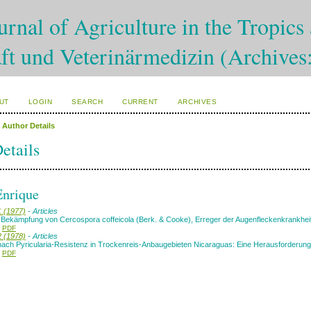
rnal of Agriculture in the Tropics 
ft und Veterinärmedizin (Archives
UT
LOGIN
SEARCH
CURRENT
ARCHIVES
>
Author Details
etails
Enrique
1 (1977)
- Articles
Bekämpfung von Cercospora coffeicola (Berk. & Cooke), Erreger der Augenfleckenkrankhei
PDF
2 (1978)
- Articles
ach Pyricularia-Resistenz in Trockenreis-Anbaugebieten Nicaraguas: Eine Herausforderung
PDF