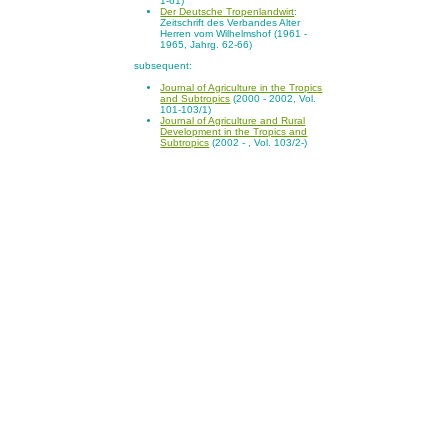
1-61)
Der Deutsche Tropenlandwirt
:
Zeitschrift des Verbandes Alter
Herren vom Wilhelmshof (1961 -
1965, Jahrg. 62-66)
subsequent:
Journal of Agriculture in the Tropics
and Subtropics
(2000 - 2002, Vol.
101-103/1)
Journal of Agriculture and Rural
Development in the Tropics and
Subtropics
(2002 - , Vol. 103/2-)