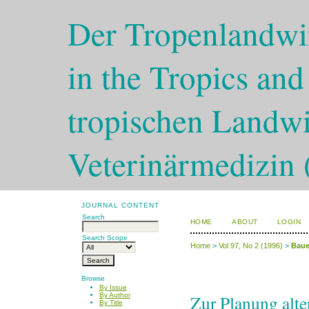
Der Tropenlandwir
in the Tropics and
tropischen Landwi
Veterinärmedizin 
JOURNAL CONTENT
Search
HOME
ABOUT
LOGIN
Search Scope
Home
>
Vol 97, No 2 (1996)
>
Baue
Browse
By Issue
Zur Planung alter
By Author
By Title