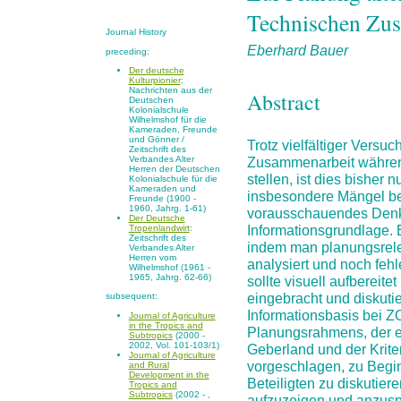
Technischen Zu
Journal History
Eberhard Bauer
preceding:
Der deutsche
Kulturpionier
:
Nachrichten aus der
Abstract
Deutschen
Kolonialschule
Wilhelmshof für die
Kameraden, Freunde
und Gönner /
Trotz vielfältiger Versu
Zeitschrift des
Zusammenarbeit während
Verbandes Alter
Herren der Deutschen
stellen, ist dies bisher
Kolonialschule für die
Kameraden und
insbesondere Mängel b
Freunde (1900 -
1960, Jahrg. 1-61)
vorausschauendes Denk
Der Deutsche
Informationsgrundlage. 
Tropenlandwirt
:
Zeitschrift des
indem man planungsrele
Verbandes Alter
Herren vom
analysiert und noch fehl
Wilhelmshof (1961 -
1965, Jahrg. 62-66)
sollte visuell aufberei
eingebracht und diskuti
subsequent:
Informationsbasis bei 
Journal of Agriculture
in the Tropics and
Planungsrahmens, der en
Subtropics
(2000 -
2002, Vol. 101-103/1)
Geberland und der Kriter
Journal of Agriculture
vorgeschlagen, zu Begi
and Rural
Development in the
Beteiligten zu diskutier
Tropics and
Subtropics
(2002 - ,
aufzuzeigen und anzusp