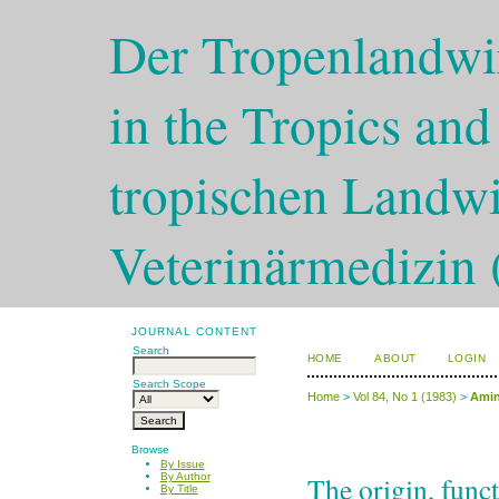
Der Tropenlandwir
in the Tropics and
tropischen Landwi
Veterinärmedizin 
JOURNAL CONTENT
Search
HOME
ABOUT
LOGIN
Search Scope
Home
>
Vol 84, No 1 (1983)
>
Amin
Browse
By Issue
The origin, func
By Author
By Title