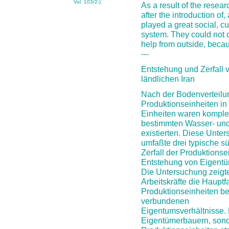
Vol. 103/2-)
As a result of the resear
after the introduction 
played a great social, cu
system. They could not co
help from outside, beca
---
Entstehung und Zerfall 
ländlichen Iran
Nach der Bodenverteilung
Produktionseinheiten in
Einheiten waren komple
bestimmten Wasser- und
existierten. Diese Unte
umfaßte drei typische sü
Zerfall der Produktions
Entstehung von Eigentü
Die Untersuchung zeigt
Arbeitskräfte die Hauptf
Produktionseinheiten be
verbundenen
Eigentumsverhältnisse. 
Eigentümerbauern, sonde