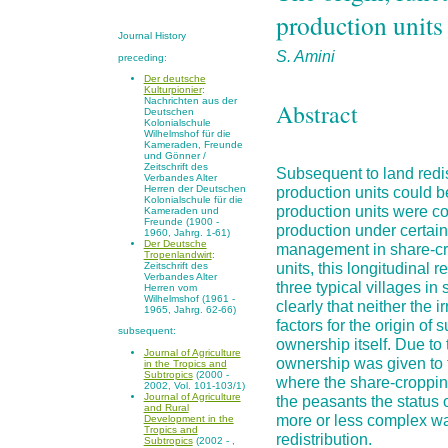
production units 
Journal History
S. Amini
preceding:
Der deutsche
Kulturpionier
:
Nachrichten aus der
Abstract
Deutschen
Kolonialschule
Wilhelmshof für die
Kameraden, Freunde
und Gönner /
Zeitschrift des
Subsequent to land redis
Verbandes Alter
Herren der Deutschen
production units could be
Kolonialschule für die
production units were co
Kameraden und
Freunde (1900 -
production under certain
1960, Jahrg. 1-61)
Der Deutsche
management in share-crop
Tropenlandwirt
:
units, this longitudinal
Zeitschrift des
Verbandes Alter
three typical villages in
Herren vom
Wilhelmshof (1961 -
clearly that neither the 
1965, Jahrg. 62-66)
factors for the origin of
subsequent:
ownership itself. Due to
Journal of Agriculture
ownership was given to t
in the Tropics and
Subtropics
(2000 -
where the share-croppin
2002, Vol. 101-103/1)
Journal of Agriculture
the peasants the status 
and Rural
more or less complex wa
Development in the
Tropics and
redistribution.
Subtropics
(2002 - ,