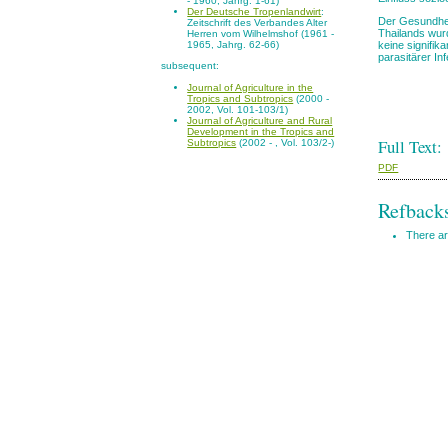
- 1960, Jahrg. 1-61)
Der Deutsche Tropenlandwirt
:
Der Gesundhe
Zeitschrift des Verbandes Alter
Thailands wur
Herren vom Wilhelmshof (1961 -
1965, Jahrg. 62-66)
keine signifik
parasitärer I
subsequent:
Journal of Agriculture in the
Tropics and Subtropics
(2000 -
2002, Vol. 101-103/1)
Journal of Agriculture and Rural
Development in the Tropics and
Full Text:
Subtropics
(2002 - , Vol. 103/2-)
PDF
Refback
There ar