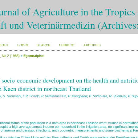
rnal of Agriculture in the Tropics 
ft und Veterinärmedizin (Archives
BOUT
LOGIN
SEARCH
CURRENT
ARCHIVES
6, No 2 (1985)
>
Egormaiphol
f socio-economic development on the health and nutritio
 Kaen district in northeast Thailand
, S. Sornmani, F.P. Schelp, P. Vivatanasesth, P. Pongpaew, P. Sritabutra, N. Vudhivai, V. Su
ritional status of the population in a dam area in northeast Thailand were studied in correlat
spite a high average annual income per household in the irrigation area, no significant impro
 of anemia and parasitic infections, anthropometric measurements and some biochemical Pa
oökonomischer Entwicklung auf den Gesundheits- und Ernährungszustand der Bevölkerung i