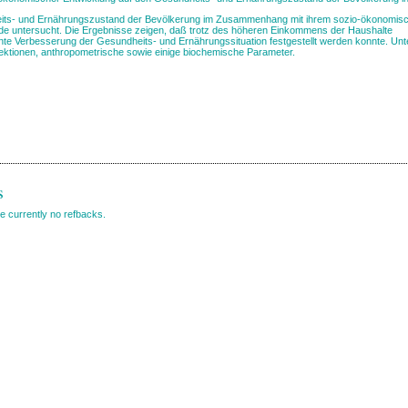
its- und Ernährungszustand der Bevölkerung im Zusammenhang mit ihrem sozio-ökonomis
de untersucht. Die Ergebnisse zeigen, daß trotz des höheren Einkommens der Haushalte
ante Verbesserung der Gesundheits- und Ernährungssituation festgestellt werden konnte. Unt
nfektionen, anthropometrische sowie einige biochemische Parameter.
s
e currently no refbacks.