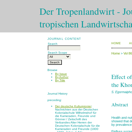
Der Tropenlandwirt - Jou
tropischen Landwirtscha
JOURNAL CONTENT
HOME
A
Search
Search Scope
Home
>
Vol 8
Browse
By Issue
Effect o
By Author
By Title
the Khon
S. Egormaiphol
Journal History
preceding:
Abstract
Der deutsche Kulturpionier
:
Nachrichten aus der Deutschen
Kolonialschule Wilhelmshof für
die Kameraden, Freunde und
Health and nut
Gönner / Zeitschrift des
showed that de
Verbandes Alter Herren der
by prevalence
Deutschen Kolonialschule für die
Kameraden und Freunde (1900
Einfluss sozi