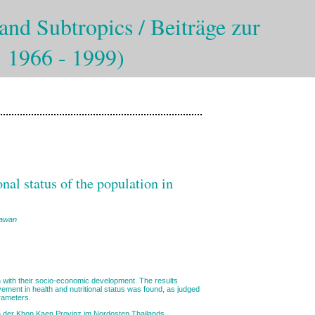
and Subtropics / Beiträge zur
: 1966 - 1999)
nal status of the population in
pawan
ion with their socio-economic development. The results
vement in health and nutritional status was found, as judged
rameters.
n der Khon Kaen Provinz im Nordosten Thailands