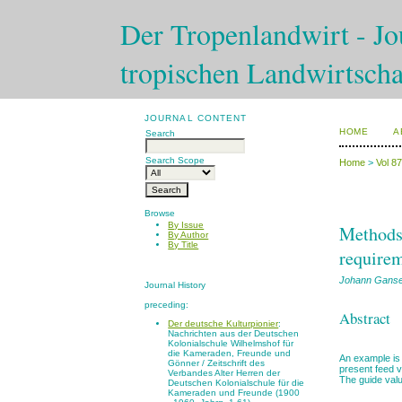
Der Tropenlandwirt - Jou
tropischen Landwirtscha
JOURNAL CONTENT
HOME
A
Search
Search Scope
Home
>
Vol 8
Browse
By Issue
Methods 
By Author
By Title
requirem
Johann Gans
Journal History
preceding:
Abstract
Der deutsche Kulturpionier
:
Nachrichten aus der Deutschen
Kolonialschule Wilhelmshof für
die Kameraden, Freunde und
An example is 
Gönner / Zeitschrift des
present feed v
Verbandes Alter Herren der
The guide valu
Deutschen Kolonialschule für die
Kameraden und Freunde (1900