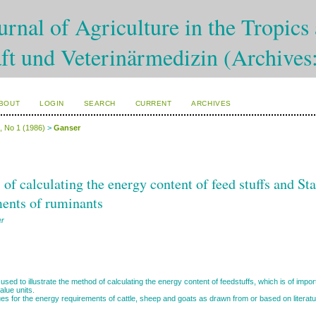
rnal of Agriculture in the Tropics 
ft und Veterinärmedizin (Archives
BOUT
LOGIN
SEARCH
CURRENT
ARCHIVES
7, No 1 (1986)
>
Ganser
of calculating the energy content of feed stuffs and St
ents of ruminants
er
used to illustrate the method of calculating the energy content of feedstuffs, which is of impor
alue units.
es for the energy requirements of cattle, sheep and goats as drawn from or based on literatu