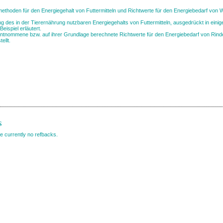
thoden für den Energiegehalt von Futtermitteln und Richtwerte für den Energiebedarf von 
g des in der Tierernährung nutzbaren Energiegehalts von Futtermitteln, ausgedrückt in eini
eispiel erläutert.
 entnommene bzw. auf ihrer Grundlage berechnete Richtwerte für den Energiebedarf von Rinde
llt.
s
e currently no refbacks.