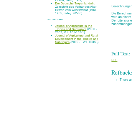
- 1960, Jahrg. 1-61)
Der Deutsche Tropenlandwirt
:
Berechnungsme
Zeitschrift des Verbandes Alter
Herren vom Wilhelmshof (1961 -
Die Berechnun
1965, Jahrg. 62-66)
wird an einem B
subsequent:
Der Literatur
zusammengeste
Journal of Agriculture in the
Tropics and Subtropics
(2000 -
2002, Vol. 101-103/1)
Journal of Agriculture and Rural
Development in the Tropics and
Subtropics
(2002 - , Vol. 103/2-)
Full Text:
PDF
Refback
There ar